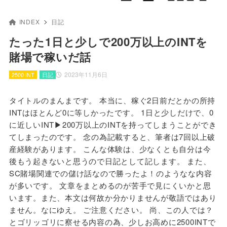
INDEX
日記
たった1日と少しで200万以上のINTを
賭場で稼いだ話
2023年11月6日
2500 INT
日記
タイトルのまんまです。 本当に、稼ぐ2日前だとかの所持
INTはほとんど0に等しかったです。 1日と少しだけで、0
に近しいINT▶︎200万以上のINTを持ってしまうことができ
てしまったのです。 念の為記載すると、筆者は7回以上破
産経験があります。 こんな体験は、少なくとも自分は今
後もう起きないと思うので日記として記します。 また、
SC賭場関連での儲け話なので勝ったよ！のようなな内容
が多いです。 文章をまとめるのが苦手で見にくいかと思
います。また、本文は何故か分かりませんが敬語ではあり
ません。なにゆえ。 ご注意ください。 尚、この人では？
とゴリッゴリに察せる内容の為、少しお高めに2500INTで