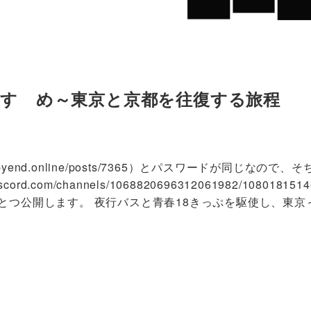
っぷのすゝめ～東京と京都を往復する旅程
t-happyend.online/posts/7365）とパスワードが
rd.com/channels/1068820696312061982/10801815
とつ公開します。 夜行バスと青春18きっぷを駆使し、東京