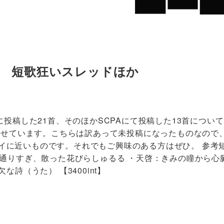
.2 短歌狂いスレッドほか
に投稿した21首、そのほかSCPAにて投稿した13首につ
首のせています。こちらは訳あって未投稿になったものなので
ッセイに近いものです。それでもご興味のある方はぜひ。 参
通りすぎ、散った花びらしゅるる ・天啓：きみの瞳から心
欠な詩（うた） 【3400int】